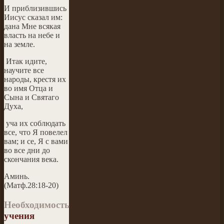
И приблизившись
Иисус сказал им:
дана Мне всякая
власть на небе и
на земле.
Итак идите,
научите все
народы, крестя их
во имя Отца и
Сына и Святаго
Духа,
уча их соблюдать
все, что Я повелел
вам; и се, Я с вами
во все дни до
скончания века.
Аминь.
(Матф.28:18-20)
Необходимость
учения