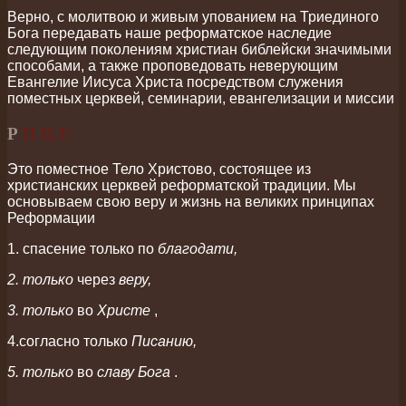
Верно, с молитвою и живым упованием на Триединого
Бога передавать наше реформатское наследие
следующим поколениям христиан
библейски значимыми
способами, а также проповедовать неверующим
Евангелие Иисуса Христа посредством служения
поместных церквей, семинарии, евангелизации и миссии
Р
П Ц Е
Это поместное Тело Христово, состоящее из
христианских церквей реформатской традиции.
Мы
основываем свою веру и жизнь на великих принципах
Реформации
1. спасение только по
благодати,
2. только
через
веру,
3. только
во
Христе
,
4.согласно только
Писанию,
5. только
во
славу Бога
.