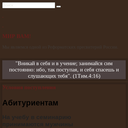
МИР ВАМ!
Мы являемся одной из Реформатских пресвитерий России.
"Вникай в себя и в учение; занимайся сим
постоянно: ибо, так поступая, и себя спасешь и
слушающих тебя". (1Тим.4:16)
Условия поступления
Абитуриентам
На учебу в семинарию
принимаются мужчины