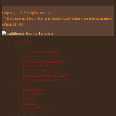
Copyright © All rights reserved.
"Ибо все из Него, Им и к Нему. Ему слава во веки, аминь.
(Рим.11:36)
ГЛАВНАЯ
О НАС
История пресвитерии
Жизнь пресвитерии
Служители пресвитерии
Вопросы и ответы
Конституция РПЦЕ
Книга Церковного Уклада
Вопросы для рукоположения
ЦЕРКВИ
Кавалерово
Романовка
Казань
Юрмала
Санкт-Петербург
Карта церквей