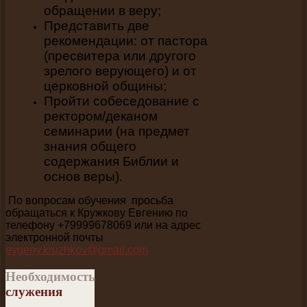
обращении в веру;
Представить две
рекомендации: от пастора
(пресвитера или другого
зрелого верующего) и от
церковной общины;
Пройти собеседование с
ректором/деканом
семинарии (на предмет
знания общего
содержания Библии и
основ веры).
По вопросам обучения просьба
обращаться к Кружкову Евгению по
телефону +79999678069 или на адрес
электронной почты
evgeny.kruzhkov@gmail.com
Необходимость
служения