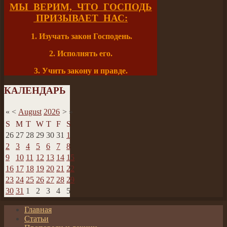
МЫ ВЕРИМ, ЧТО ГОСПОДЬ
ПРИЗЫВАЕТ НАС:
1. Изучать закон Господень.
2. Исполнять его.
3. Учить закону и правде.
КАЛЕНДАРЬ
«
<
August
2026
>
»
S
M
T
W
T
F
S
26
27
28
29
30
31
1
2
3
4
5
6
7
8
9
10
11
12
13
14
15
16
17
18
19
20
21
22
23
24
25
26
27
28
29
30
31
1
2
3
4
5
Главная
Статьи