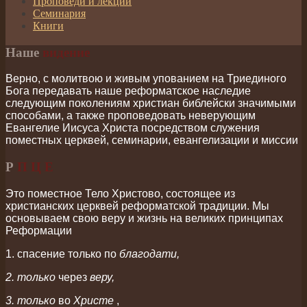
Проповеди и лекции
Семинария
Книги
Наше
видение
Верно, с молитвою и живым упованием на Триединого
Бога передавать наше реформатское наследие
следующим поколениям христиан
библейски значимыми
способами, а также проповедовать неверующим
Евангелие Иисуса Христа посредством служения
поместных церквей, семинарии, евангелизации и миссии
Р
П Ц Е
Это поместное Тело Христово, состоящее из
христианских церквей реформатской традиции.
Мы
основываем свою веру и жизнь на великих принципах
Реформации
1. спасение только по
благодати,
2. только
через
веру,
3. только
во
Христе
,