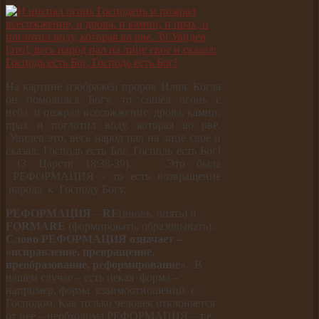
На картине изображён пророк Илия. Когда
он помолился Богу, то сошёл огонь с
неба
и пожрал всесожжение, дрова, камни,
прах и поглотил воду, которая во рве.
Увидев это, весь народ пал на лице свое и
сказал: Господь есть Бог, Господь есть Бог!
(3 Царств 18:38-39). Это была
РЕФОРМАЦИЯ - то есть возвращение
народа к Господу Богу.
РЕФОРМАЦИЯ
–
RE
(вновь, опять) и
FORMARE
(формировать, образовывать).
Слово РЕФОРМАЦИЯ означает –
«исправление, превращение,
преобразование, реформирование»
. В
нашем случае – есть некая форма –
например, форма взаимоотношений с
Господом. Как только человек отклоняется
от неё – необходима РЕФОРМАЦИЯ – т.е.