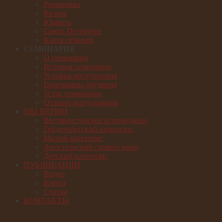
Романовка
Казань
Юрмала
Санкт-Петербург
Карта церквей
СЕМИНАРИЯ
О семинарии
История семинарии
Условия поступления
Программы обучения
Устав семинарии
Отзывы выпускников
МЫ ВЕРИМ
Вестминстерское исповедание
Гейдельбегский катехизис
Малый катехизис
Апостольский символ веры
Детский катехизис
ПУБЛИКАЦИИ
Видео
Книги
Статьи
КОНТАКТЫ