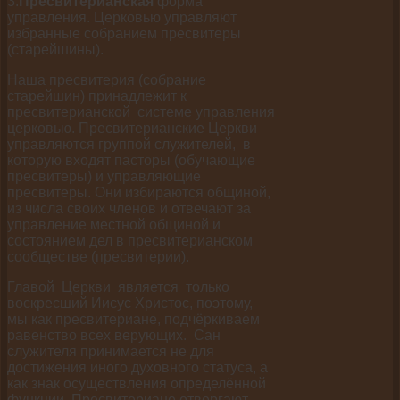
3.
Пресвитерианская
форма
управления. Церковью управляют
избранные собранием пресвитеры
(старейшины).
Наша пресвитерия (собрание
старейшин) принадлежит к
пресвитерианской системе управления
церковью. Пресвитерианские Церкви
управляются группой служителей, в
которую входят пасторы (обучающие
пресвитеры) и управляющие
пресвитеры. Они избираются общиной,
из числа своих членов и отвечают за
управление местной общиной и
состоянием дел в пресвитерианском
сообществе (пресвитерии).
Главой Церкви является только
воскресший Иисус Христос, поэтому,
мы как пресвитериане, подчёркиваем
равенство всех верующих. Сан
служителя принимается не для
достижения иного духовного статуса, а
как знак осуществления определённой
функции. Пресвитериане отвергают