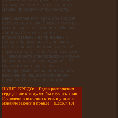
утверждение о том, что вся власть в
Церкви принадлежит духовенству.
Высшим правилом веры и жизни для
нас является слово Божие в том виде,
как оно выражено в Ветхом и Новом
Заветах. Так же в качестве
вспомогательных доктринальных
стандартов нами рассматриваются
символы веры, принятые в древней
церкви (Апостольский, Афанасьевский
и Никео-Константинопольский), а также
Вестминстерское исповедание, в 33
главах которого определены
специфические особенности нашего
вероучения, нашего поклонения и
церковной организации церкви.
НАШЕ КРЕДО: "Ездра расположил
сердце свое к тому, чтобы изучать закон
Господень и исполнять его, и учить в
Израиле закону и правде". (Ездр.7:10)